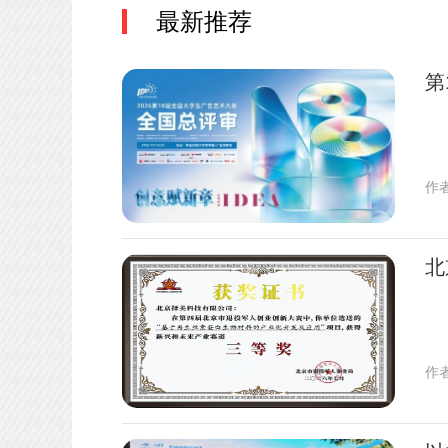
最新推荐
第
作
北
作