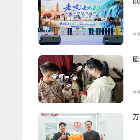
以
作
圆
作
万