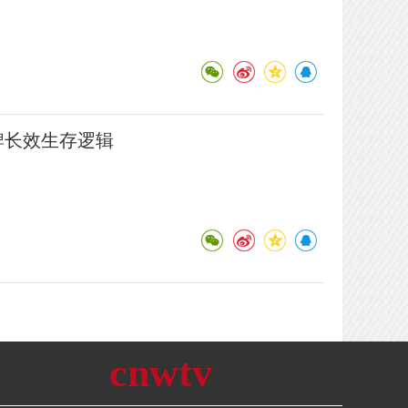
牌长效生存逻辑
cnwtv