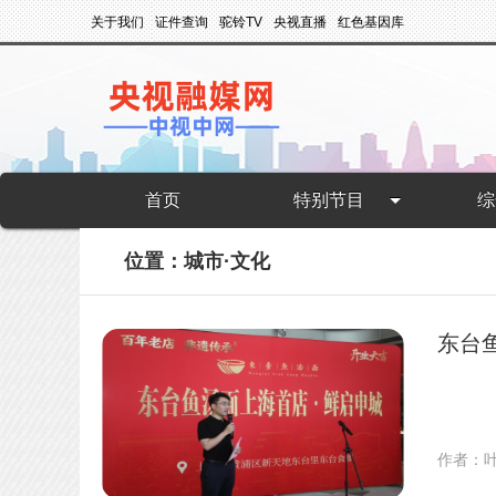
关于我们
证件查询
驼铃TV
央视直播
红色基因库
首页
特别节目
综
位置：城市·文化
东台
作者：