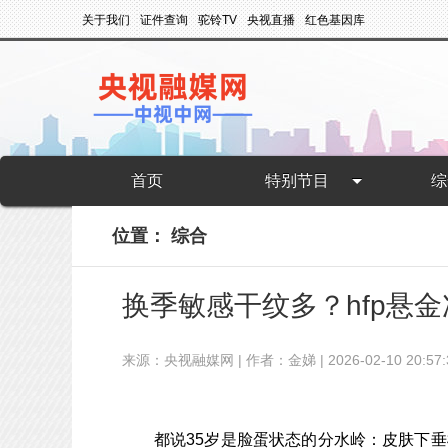
关于我们
证件查询
驼铃TV
央视直播
红色基因库
首页
特别节目
综
位置：
综合
换季敏感干纹多？hfp悬
来源：央视融媒网 | 作者：金娣 | 2026-02-10 20:57:
都说35岁是脸蛋状态的分水岭：皮肤下