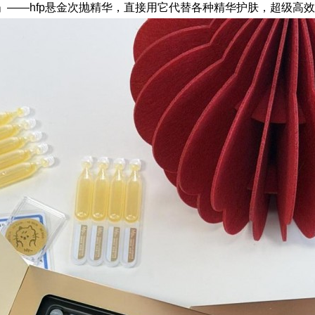
」——hfp悬金次抛精华，直接用它代替各种精华护肤，超级高