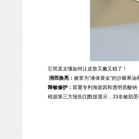
它简直太懂如何让皮肤又嫩又稳了！
润而焕亮：
被誉为“液体黄金”的沙棘果
降敏修护：
双重专利海玻因和透明质酸钠
根据第三方报告[1]数据显示，33名敏