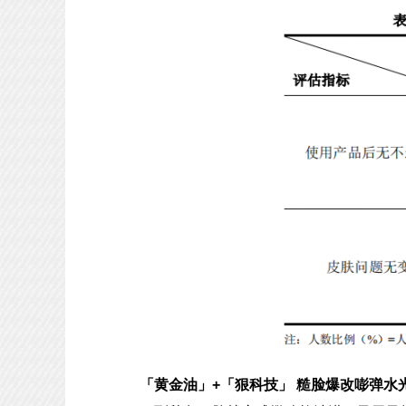
「黄金油」+「狠科技」
糙脸爆改嘭弹水