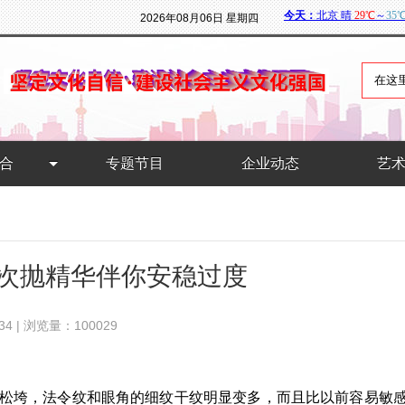
2026年08月06日 星期四
合
专题节目
企业动态
艺
金次抛精华伴你安稳过度
34 | 浏览量：100029
垂松垮，法令纹和眼角的细纹干纹明显变多，而且比以前容易敏