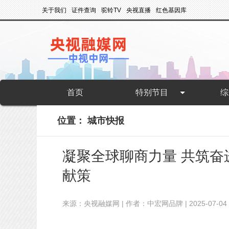
关于我们
证件查询
驼铃TV
央视直播
红色基因库
首页
特别节目
综
位置：
城市快报
凝聚全球聊商力量 共筑奋
献策
来源：央视融媒网 | 作者：中宏网品牌 | 2025-07-04 09