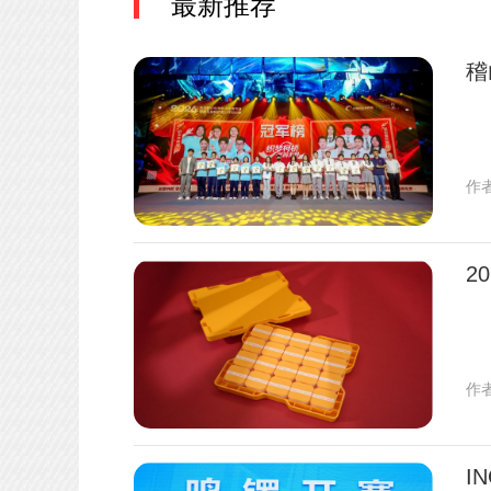
最新推荐
稽
作
2
作
I