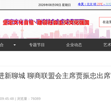
2026年08月09日 星期日
合
专题节目
企业动态
艺
进新聊城 聊商联盟会主席贾振忠出
:45:48 | 浏览量：76089