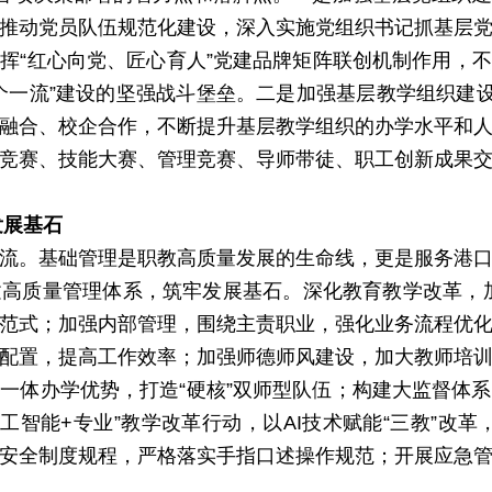
推动党员队伍规范化建设，深入实施党组织书记抓基层
挥“红心向党、匠心育人”党建品牌矩阵联创机制作用，
个一流”建设的坚强战斗堡垒。二是加强基层教学组织建设
融合、校企合作，不断提升基层教学组织的办学水平和
竞赛、技能大赛、管理竞赛、导师带徒、职工创新成果
发展基石
流。基础管理是职教高质量发展的生命线，更是服务港
高质量管理体系，筑牢发展基石。深化教育教学改革，加强
范式；加强内部管理，围绕主责职业，强化业务流程优
配置，提高工作效率；加强师德师风建设，加大教师培
一体办学优势，打造“硬核”双师型队伍；构建大监督体系，
工智能+专业”教学改革行动，以AI技术赋能“三教”改革，
安全制度规程，严格落实手指口述操作规范；开展应急