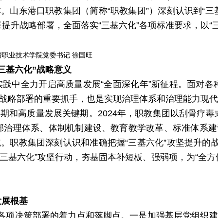
。山东港口职教集团（简称“职教集团”）深刻认识到“三
攻坚提升战略部署，全面落实“三基六化”各项标准要求，以
湾职业技术学院党委书记 徐国旺
三基六化”战略意义
大实践中全力开启高质量发展“全面深化年”新征程。面对各
年”战略部署的重要抓手，也是实现治理体系和治理能
期和高质量发展关键期。2024年，职教集团以刮骨疗毒
部治理体系、体制机制建设、教育教学改革、标准体系
。职教集团深刻认识和准确把握“三基六化”攻坚提升的战
“三基六化”攻坚行动，夯基固本补短板、强弱项，为“全
发展根基
是各项决策部署的着力点和落脚点。一是加强基层党组织