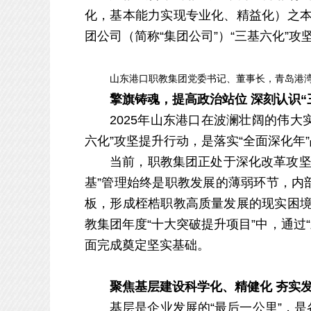
化，基本能力实现专业化、精益化）之本
团公司（简称“集团公司”）“三基六化”
山东港口职教集团党委书记、董事长，青岛港
擎旗铸魂，提高政治站位 深刻认识“
2025年山东港口在波澜壮阔的伟
六化”攻坚提升行动，是落实“全面深化
当前，职教集团正处于深化改革攻坚
基”管理始终是职教发展的薄弱环节，内
板，形成桎梏职教高质量发展的现实困境
教集团年度“十大突破提升项目”中，通过
面完成奠定坚实基础。
聚焦基层建设科学化、精健化 夯实
基层是企业发展的“最后一公里”，