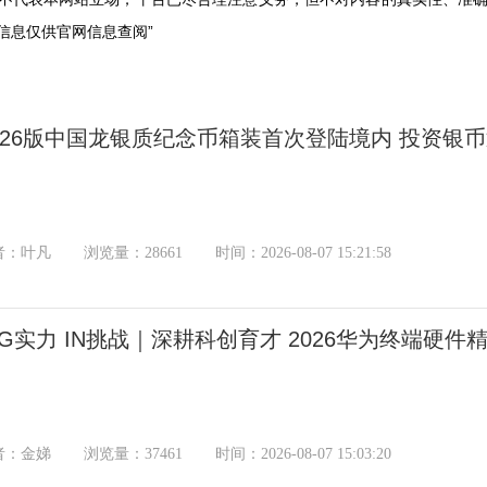
和信息仅供官网信息查阅”
026版中国龙银质纪念币箱装首次登陆境内 投资银
者：叶凡
浏览量：28661
时间：2026-08-07 15:21:58
NG实力 IN挑战｜深耕科创育才 2026华为终端硬
者：金娣
浏览量：37461
时间：2026-08-07 15:03:20