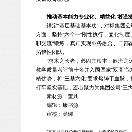
推动基本能力专业化、精益化 增强
锚定“基层基础基本功”，对标集团
方面，坚持“六个一”刚性执行，固化制
职交流”锻炼，真正实现业务融合、干部
拓狼性团队。
“求木之长者，必固其根本；欲流之远
教学质量考评前十名并入围国家“双高”
植优势，将“三基六化”要求熔铸于血脉，
打牢坚实基础，凝心聚力为集团公司“三
素材源：董凡
编辑：康书源
审核：吴娜
“本文系网络公开信息转载，系作者独立观点