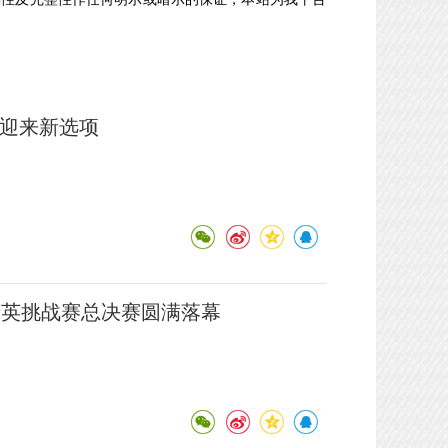
币迎来新选项
件精英挑战赛总决赛圆满落幕