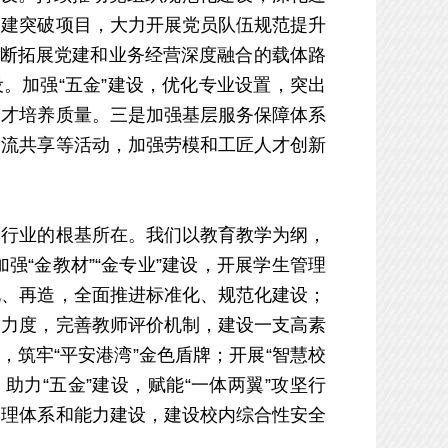
党建突破项目，大力开展党员队伍规范提升
不断拓展党建和业务经营深度融合的载体路
。加强“五金”建设，优化专业设置，突出
人才培养质量。三是加强基层服务保障体系
交流共享等活动，加强劳模和工匠人才创新
口行业的根基所在。我们以教育教学为纲，
“金教材”“金专业”建设，开展学生管理
化、再造，全面推进标准化、规范化建设；
训力度，完善教师评价机制，建设一支高素
筑牢“平安港湾”金色盾牌；开展“智慧校
助力“五金”建设，赋能“一体两翼”攻坚行
管理体系和能力建设，建设校内综合性安全