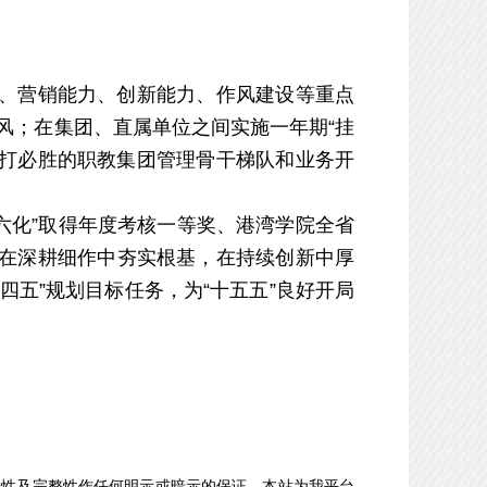
平、营销能力、创新能力、作风建设等重点
风；在集团、直属单位之间实施一年期“挂
敢打必胜的职教集团管理骨干梯队和业务开
基六化”取得年度考核一等奖、港湾学院全省
，在深耕细作中夯实根基，在持续创新中厚
四五”规划目标任务，为“十五五”良好开局
确性及完整性作任何明示或暗示的保证，本站为我平台