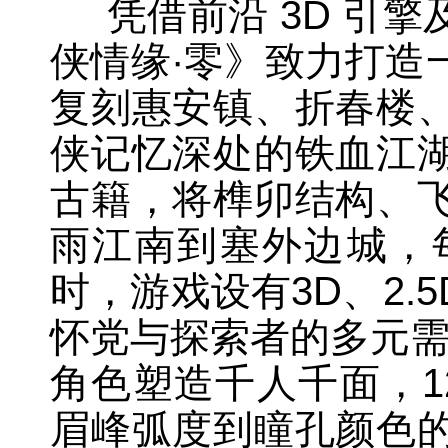
凭借前沿 3D 引擎
侠情缘·零》致力打造
复刻惠安镇、折春楼
侠记忆深处的铁血江
古籍，将榫卯结构、
雨江南到塞外边城，
时，游戏设有3D、2
怀党与探索者的多元
角色塑造千人千面，1
眉峰弧度到瞳孔颜色