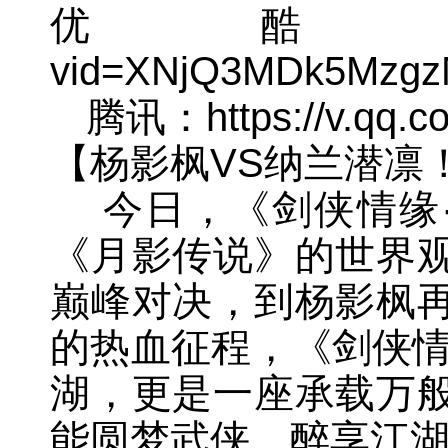
优酷：https:/
vid=XNjQ3MDk5Mzg
腾讯：https://v.qq.co
【杨影枫VS纳兰潜凛
今日，《剑侠情缘·
《月影传说》的世界
巅峰对决，到杨影枫
的热血征程，《剑侠情
湖，更是一座承载万
能圆梦武侠，醉享江