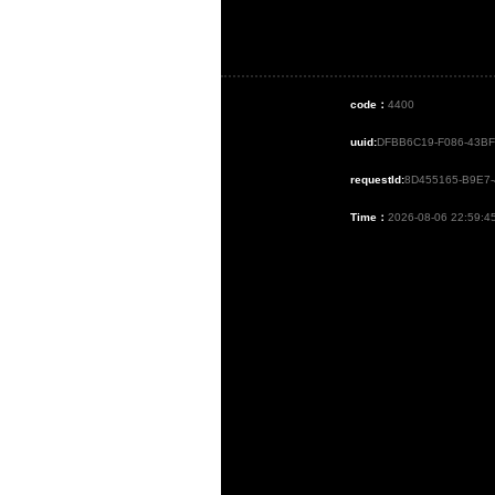
code：
4400
uuid:
DFBB6C19-F086-43B
requestId:
8D455165-B9E7
Time：
2026-08-06 22:59:4